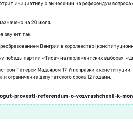
трит инициативу о вынесении на референдум вопроса о
азначено на 20 июля.
в звучит так:
 преобразованием Венгрии в королевство (конституцион
ину победы партии «Тиса» на парламентских выборах, «
тром Петером Мадьяром 17-й поправки к конституции. 
и ограничение депутатского срока 12 годами.
i-mogut-provesti-referendum-o-vozvrashchenii-k-mon