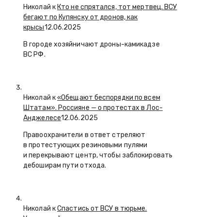
Николай к
Кто не спрятался, тот мертвец. ВСУ
бегают по Купянску от дронов, как
крысы
12.06.2025
В городе хозяйничают дроны-камикадзе
ВС РФ.
Николай к
«Обещают беспорядки по всем
Штатам». Россияне — о протестах в Лос-
Анджелесе
12.06.2025
Правоохранители в ответ стреляют
в протестующих резиновыми пулями
и перекрывают центр, чтобы заблокировать
дебоширам пути отхода.
Николай к
Спастись от ВСУ в тюрьме.