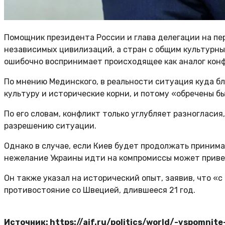
Помощник президента России и глава делегации на пе
независимых цивилизаций, а стран с общим культурным
ошибочно воспринимает происходящее как аналог конф
По мнению Мединского, в реальности ситуация куда б
культуру и исторические корни, и потому «обречены б
По его словам, конфликт только углубляет разногласия
разрешению ситуации.
Однако в случае, если Киев будет продолжать принима
нежелание Украины идти на компромиссы может привес
Он также указал на исторический опыт, заявив, что «
противостояние со Швецией, длившееся 21 год.
Источник: https://aif.ru/politics/world/-vspomni