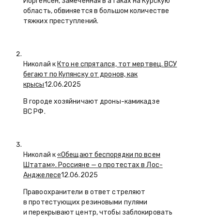
Йоргенсен, замеченная в атаках на Курскую
область, обвиняется в большом количестве
тяжких преступлений.
Николай к
Кто не спрятался, тот мертвец. ВСУ
бегают по Купянску от дронов, как
крысы
12.06.2025
В городе хозяйничают дроны-камикадзе
ВС РФ.
Николай к
«Обещают беспорядки по всем
Штатам». Россияне — о протестах в Лос-
Анджелесе
12.06.2025
Правоохранители в ответ стреляют
в протестующих резиновыми пулями
и перекрывают центр, чтобы заблокировать