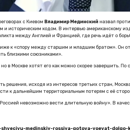
реговорах с Киевом
Владимир Мединский
назвал проти
 и историческим кодом. В интервью американскому издан
ликта между Англией и Францией, где речь идёт о бор
лиже к «спору между старшим и младшим братом». Он от
ыть близкими союзниками».
, но в Москве хотят его как можно скорее завершить. По
ть решения, исходя из интересов третьих стран, Москв
ти к дальнейшим территориальным потерям с её сторон
с Россией невозможно вести длительную войну». В каче
te-shveciyu-medinskiy-rossiya-gotova-voevat-dolgo-