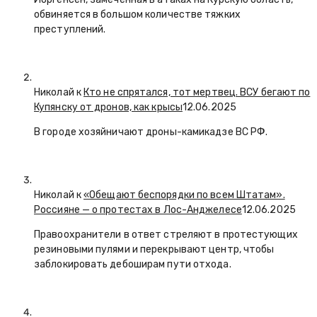
обвиняется в большом количестве тяжких
преступлений.
Николай к
Кто не спрятался, тот мертвец. ВСУ бегают по
Купянску от дронов, как крысы
12.06.2025
В городе хозяйничают дроны-камикадзе ВС РФ.
Николай к
«Обещают беспорядки по всем Штатам».
Россияне — о протестах в Лос-Анджелесе
12.06.2025
Правоохранители в ответ стреляют в протестующих
резиновыми пулями и перекрывают центр, чтобы
заблокировать дебоширам пути отхода.