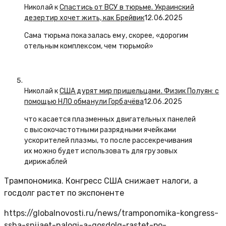
Николай к
Спастись от ВСУ в тюрьме. Украинский
дезертир хочет жить, как Брейвик
12.06.2025
Сама тюрьма показалась ему, скорее, «дорогим
отельным комплексом, чем тюрьмой»
Николай к
США дурят мир пришельцами. Физик Полуян: с
помощью НЛО обманули Горбачёва
12.06.2025
что касается плазменных двигательных панелей
с высокочастотными разрядными ячейками
ускорителей плазмы, то после рассекречивания
их можно будет использовать для грузовых
дирижаблей
Трампономика. Конгресс США снижает налоги, а
госдолг растет по экспоненте
https://globalnovosti.ru/news/tramponomika-kongress-
ssha-snijaet-nalogi-a-gosdolg-rastet-po-