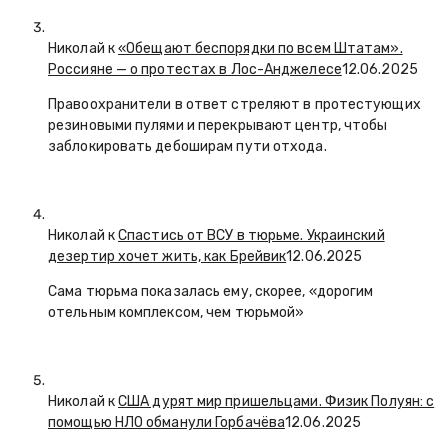
Николай к
«Обещают беспорядки по всем Штатам».
Россияне — о протестах в Лос-Анджелесе
12.06.2025
Правоохранители в ответ стреляют в протестующих
резиновыми пулями и перекрывают центр, чтобы
заблокировать дебоширам пути отхода.
Николай к
Спастись от ВСУ в тюрьме. Украинский
дезертир хочет жить, как Брейвик
12.06.2025
Сама тюрьма показалась ему, скорее, «дорогим
отельным комплексом, чем тюрьмой»
Николай к
США дурят мир пришельцами. Физик Полуян: с
помощью НЛО обманули Горбачёва
12.06.2025