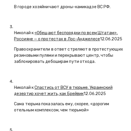
В городе хозяйничают дроны-камикадзе ВС РФ.
Николай к
«Обещают беспорядки по всем Штатам».
Россияне — о протестах в Лос-Анджелесе
12.06.2025
Правоохранители в ответ стреляют в протестующих
резиновыми пулями и перекрывают центр, чтобы
заблокировать дебоширам пути отхода.
Николай к
Спастись от ВСУ в тюрьме. Украинский
дезертир хочет жить, как Брейвик
12.06.2025
Сама тюрьма показалась ему, скорее, «дорогим
отельным комплексом, чем тюрьмой»