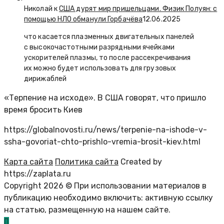
Николай к
США дурят мир пришельцами. Физик Полуян: с
помощью НЛО обманули Горбачёва
12.06.2025
что касается плазменных двигательных панелей
с высокочастотными разрядными ячейками
ускорителей плазмы, то после рассекречивания
их можно будет использовать для грузовых
дирижаблей
«Терпение на исходе». В США говорят, что пришло
время бросить Киев
https://globalnovosti.ru/news/terpenie-na-ishode-v-
ssha-govoriat-chto-prishlo-vremia-brosit-kiev.html
Карта сайта
Политика сайта
Created by
https://zaplata.ru
Copyright 2026 © При использовании материалов в
публикацию необходимо включить: активную ссылку
на статью, размещенную на нашем сайте.