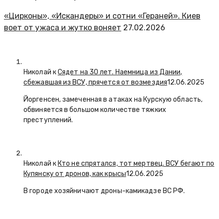
«Цирконы», «Искандеры» и сотни «Гераней». Киев
воет от ужаса и жутко воняет
27.02.2026
Николай к
Сядет на 30 лет. Наемница из Дании,
сбежавшая из ВСУ, прячется от возмездия
12.06.2025
Йоргенсен, замеченная в атаках на Курскую область,
обвиняется в большом количестве тяжких
преступлений.
Николай к
Кто не спрятался, тот мертвец. ВСУ бегают по
Купянску от дронов, как крысы
12.06.2025
В городе хозяйничают дроны-камикадзе ВС РФ.