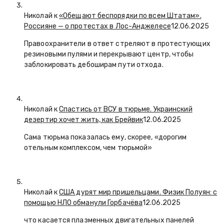
Николай к
«Обещают беспорядки по всем Штатам».
Россияне — о протестах в Лос-Анджелесе
12.06.2025
Правоохранители в ответ стреляют в протестующих
резиновыми пулями и перекрывают центр, чтобы
заблокировать дебоширам пути отхода.
Николай к
Спастись от ВСУ в тюрьме. Украинский
дезертир хочет жить, как Брейвик
12.06.2025
Сама тюрьма показалась ему, скорее, «дорогим
отельным комплексом, чем тюрьмой»
Николай к
США дурят мир пришельцами. Физик Полуян: с
помощью НЛО обманули Горбачёва
12.06.2025
что касается плазменных двигательных панелей