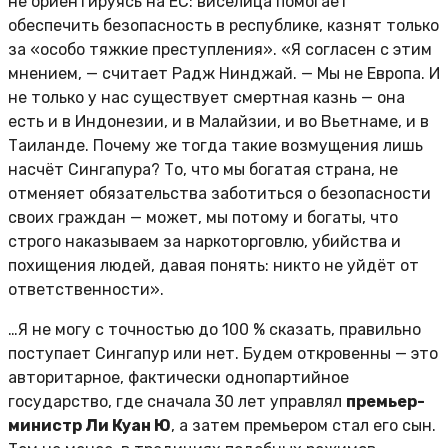
не ориентируясь на ЕС: виселица помогает
обеспечить безопасность в республике, казнят только
за «особо тяжкие преступления». «Я согласен с этим
мнением, — считает Радж Нинджай. — Мы не Европа. И
не только у нас существует смертная казнь — она
есть и в Индонезии, и в Малайзии, и во Вьетнаме, и в
Таиланде. Почему же тогда такие возмущения лишь
насчёт Сингапура? То, что мы богатая страна, не
отменяет обязательства заботиться о безопасности
своих граждан — может, мы потому и богаты, что
строго наказываем за наркоторговлю, убийства и
похищения людей, давая понять: никто не уйдёт от
ответственности».
…Я не могу с точностью до 100 % сказать, правильно
поступает Сингапур или нет. Будем откровенны — это
авторитарное, фактически однопартийное
государство, где сначала 30 лет управлял
премьер-
министр Ли Куан Ю
, а затем премьером стал его сын.