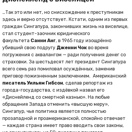
…Так это или нет, но снисхождение к преступникам
здесь и верно отсутствует. Кстати, одним из первых
граждан Сингапура, закончивших жизнь на виселице,
стал студент-заочник юридического
факультета
Санни Анг
, в 1965 году изощрённо
убивший свою подругу
Дженни Чок
во время
погружения с аквалангом — ради получения денег со
страховки. За шестьдесят лет президент Сингапура
всего семь раз помиловал осуждённых, заменив
приговор пожизненным заключением. Американский
писатель Уильям Гибсон
, сделав репортаж из
города-государства, с издёвкой назвал его
«Диснейленд со смертной казнью». На любые
обращения Запада отменить «высшую меру»,
Сингапур, чья политика является полностью
прозападной и проамериканской, спокойно отвечает
— каждая страна имеет право вводить свои законы,