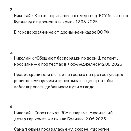
Николай к
Кто не спрятался, тот мертвец. ВСУ бегают по
Купянску от дронов, как крысы
12.06.2025
В городе хозяйничают дроны-камикадзе ВС РФ.
Николай к
«Обещают беспорядки по всем Штатам».
Россияне — о протестах в Лос-Анджелесе
12.06.2025
Правоохранители в ответ стреляют в протестующих
резиновыми пулями и перекрывают центр, чтобы
заблокировать дебоширам пути отхода.
Николай к
Спастись от ВСУ в тюрьме. Украинский
дезертир хочет жить, как Брейвик
12.06.2025
Сама тюрьма показалась ему, скорее, «дорогим