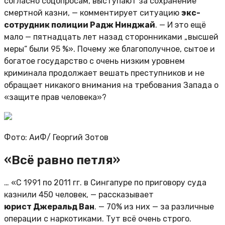
согласно соцопросам, выступают за сохранение
смертной казни, — комментирует ситуацию
экс-
сотрудник полиции Радж Нинджай
. — И это ещё
мало — пятнадцать лет назад сторонниками „высшей
меры“ были 95 %». Почему же благополучное, сытое и
богатое государство с очень низким уровнем
криминала продолжает вешать преступников и не
обращает никакого внимания на требования Запада о
«защите прав человека»?
Фото: АиФ/
Георгий Зотов
«Всё равно петля»
… «С 1991 по 2011 гг. в Сингапуре по приговору суда
казнили 450 человек, — рассказывает
юрист Джеральд Ван
. — 70% из них — за различные
операции с наркотиками. Тут всё очень строго.