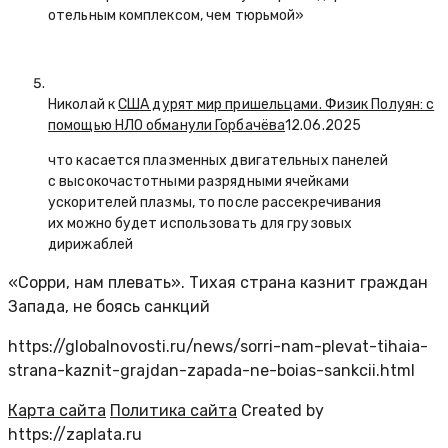
отельным комплексом, чем тюрьмой»
Николай к
США дурят мир пришельцами. Физик Полуян: с
помощью НЛО обманули Горбачёва
12.06.2025
что касается плазменных двигательных панелей
с высокочастотными разрядными ячейками
ускорителей плазмы, то после рассекречивания
их можно будет использовать для грузовых
дирижаблей
«Сорри, нам плевать». Тихая страна казнит граждан
Запада, не боясь санкций
https://globalnovosti.ru/news/sorri-nam-plevat-tihaia-
strana-kaznit-grajdan-zapada-ne-boias-sankcii.html
Карта сайта
Политика сайта
Created by
https://zaplata.ru