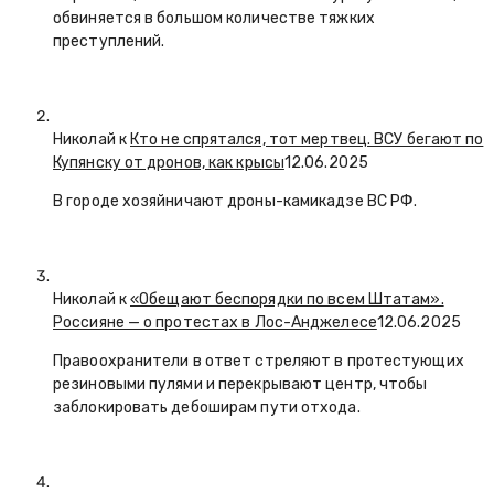
обвиняется в большом количестве тяжких
преступлений.
Николай к
Кто не спрятался, тот мертвец. ВСУ бегают по
Купянску от дронов, как крысы
12.06.2025
В городе хозяйничают дроны-камикадзе ВС РФ.
Николай к
«Обещают беспорядки по всем Штатам».
Россияне — о протестах в Лос-Анджелесе
12.06.2025
Правоохранители в ответ стреляют в протестующих
резиновыми пулями и перекрывают центр, чтобы
заблокировать дебоширам пути отхода.