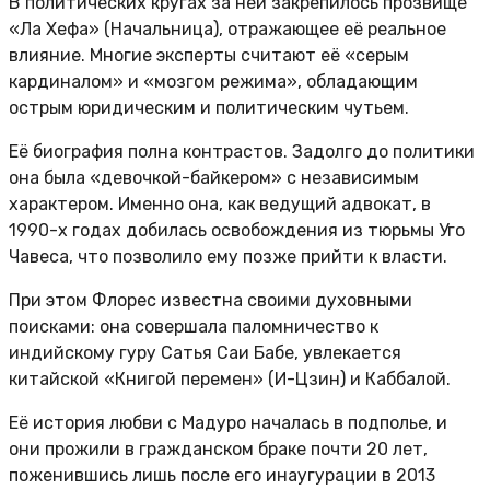
В политических кругах за ней закрепилось прозвище
«Ла Хефа» (Начальница), отражающее её реальное
влияние. Многие эксперты считают её «серым
кардиналом» и «мозгом режима», обладающим
острым юридическим и политическим чутьем.
Её биография полна контрастов. Задолго до политики
она была «девочкой-байкером» с независимым
характером. Именно она, как ведущий адвокат, в
1990-х годах добилась освобождения из тюрьмы Уго
Чавеса, что позволило ему позже прийти к власти.
При этом Флорес известна своими духовными
поисками: она совершала паломничество к
индийскому гуру Сатья Саи Бабе, увлекается
китайской «Книгой перемен» (И-Цзин) и Каббалой.
Её история любви с Мадуро началась в подполье, и
они прожили в гражданском браке почти 20 лет,
поженившись лишь после его инаугурации в 2013