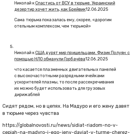
Николай к
Спастись от ВСУ в тюрьме. Украинский
дезертир хочет жить, как Брейвик
12.06.2025
Сама тюрьма показалась ему, скорее, «дорогим
отельным комплексом, чем тюрьмой»
Николай к
США дурят мир пришельцами. Физик Полуян: с
помощью НЛО обманули Горбачёва
12.06.2025
что касается плазменных двигательных панелей
с высокочастотными разрядными ячейками
ускорителей плазмы, то после рассекречивания
их можно будет использовать для грузовых
дирижаблей
Сидят рядом, но в цепях. На Мадуро и его жену давят
в тюрьме через чувства
https://globalnovosti.ru/news/sidiat-riadom-no-v-
cepiah-na-madyro-i-ego-jeny-daviat-v-turme-cherez-