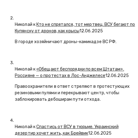
Николай к
Кто не спрятался, тот мертвец. ВСУ бегают по
Купянску от дронов, как крысы
12.06.2025
В городе хозяйничают дроны-камикадзе ВС РФ.
Николай к
«Обещают беспорядки по всем Штатам».
Россияне — о протестах в Лос-Анджелесе
12.06.2025
Правоохранители в ответ стреляют в протестующих
резиновыми пулями и перекрывают центр, чтобы
заблокировать дебоширам пути отхода.
Николай к
Спастись от ВСУ в тюрьме. Украинский
дезертир хочет жить, как Брейвик
12.06.2025