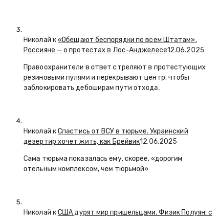
Николай к
«Обещают беспорядки по всем Штатам».
Россияне — о протестах в Лос-Анджелесе
12.06.2025
Правоохранители в ответ стреляют в протестующих
резиновыми пулями и перекрывают центр, чтобы
заблокировать дебоширам пути отхода.
Николай к
Спастись от ВСУ в тюрьме. Украинский
дезертир хочет жить, как Брейвик
12.06.2025
Сама тюрьма показалась ему, скорее, «дорогим
отельным комплексом, чем тюрьмой»
Николай к
США дурят мир пришельцами. Физик Полуян: с