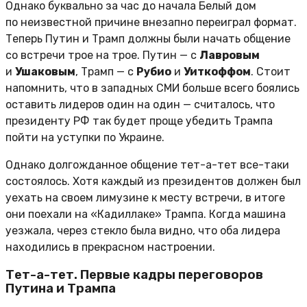
Однако буквально за час до начала Белый дом
по неизвестной причине внезапно переиграл формат.
Теперь Путин и Трамп должны были начать общение
со встречи трое на трое. Путин — с
Лавровым
и
Ушаковым
, Трамп — с
Рубио
и
Уиткоффом
. Стоит
напомнить, что в западных СМИ больше всего боялись
оставить лидеров один на один — считалось, что
президенту РФ так будет проще убедить Трампа
пойти на уступки по Украине.
Однако долгожданное общение тет-а-тет все-таки
состоялось. Хотя каждый из президентов должен был
уехать на своем лимузине к месту встречи, в итоге
они поехали на «Кадиллаке» Трампа. Когда машина
уезжала, через стекло была видно, что оба лидера
находились в прекрасном настроении.
Тет-а-тет. Первые кадры переговоров
Путина и Трампа