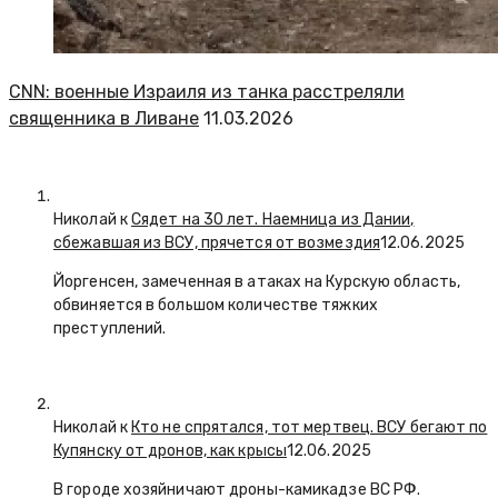
CNN: военные Израиля из танка расстреляли
священника в Ливане
11.03.2026
Николай к
Сядет на 30 лет. Наемница из Дании,
сбежавшая из ВСУ, прячется от возмездия
12.06.2025
Йоргенсен, замеченная в атаках на Курскую область,
обвиняется в большом количестве тяжких
преступлений.
Николай к
Кто не спрятался, тот мертвец. ВСУ бегают по
Купянску от дронов, как крысы
12.06.2025
В городе хозяйничают дроны-камикадзе ВС РФ.