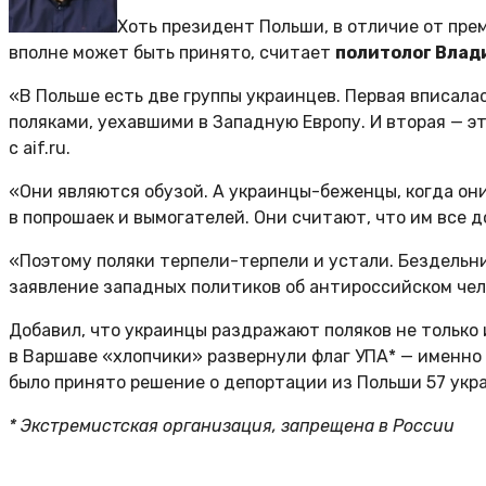
Хоть президент Польши, в отличие от пре
вполне может быть принято, считает
политолог Влад
«В Польше есть две группы украинцев. Первая вписала
поляками, уехавшими в Западную Европу. И вторая — э
с aif.ru.
«Они являются обузой. А украинцы-беженцы, когда он
в попрошаек и вымогателей. Они считают, что им все д
«Поэтому поляки терпели-терпели и устали. Бездельн
заявление западных политиков об антироссийском чел
Добавил, что украинцы раздражают поляков не только
в Варшаве «хлопчики» развернули флаг УПА* — именно 
было принято решение о депортации из Польши 57 укра
* Экстремистская организация, запрещена в России