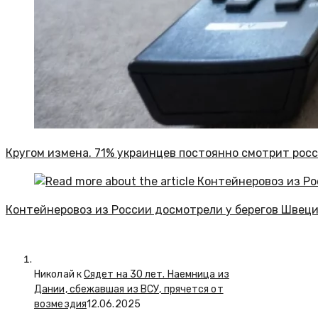
Кругом измена. 71% украинцев постоянно смотрит рос
Контейнеровоз из России досмотрели у берегов Швеци
Николай к
Сядет на 30 лет. Наемница из
Дании, сбежавшая из ВСУ, прячется от
возмездия
12.06.2025