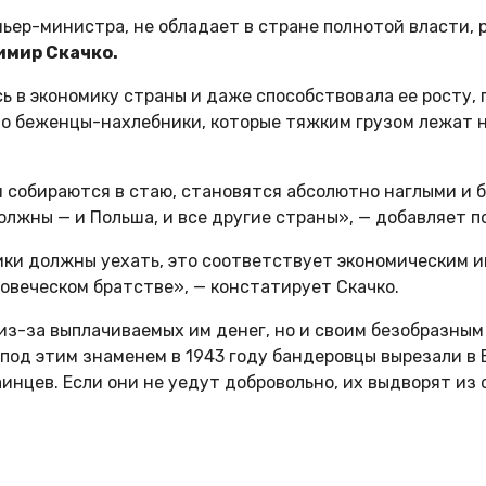
мьер-министра, не обладает в стране полнотой власти,
имир Скачко.
сь в экономику страны и даже способствовала ее росту,
то беженцы-нахлебники, которые тяжким грузом лежат 
и собираются в стаю, становятся абсолютно наглыми и 
олжны — и Польша, и все другие страны», — добавляет п
ики должны уехать, это соответствует экономическим 
овеческом братстве», — констатирует Скачко.
 из-за выплачиваемых им денег, но и своим безобразны
под этим знаменем в 1943 году бандеровцы вырезали в
инцев. Если они не уедут добровольно, их выдворят из 