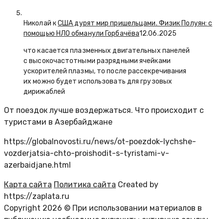
Николай к
США дурят мир пришельцами. Физик Полуян: с
помощью НЛО обманули Горбачёва
12.06.2025
что касается плазменных двигательных панелей
с высокочастотными разрядными ячейками
ускорителей плазмы, то после рассекречивания
их можно будет использовать для грузовых
дирижаблей
От поездок лучше воздержаться. Что происходит с
туристами в Азербайджане
https://globalnovosti.ru/news/ot-poezdok-lychshe-
vozderjatsia-chto-proishodit-s-tyristami-v-
azerbaidjane.html
Карта сайта
Политика сайта
Created by
https://zaplata.ru
Copyright 2026 © При использовании материалов в