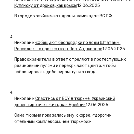
Купянску от дронов, как крысы
12.06.2025
В городе хозяйничают дроны-камикадзе ВС РФ.
Николай к
«Обещают беспорядки по всем Штатам».
Россияне — о протестах в Лос-Анджелесе
12.06.2025
Правоохранители в ответ стреляют в протестующих
резиновыми пулями и перекрывают центр, чтобы
заблокировать дебоширам пути отхода.
Николай к
Спастись от ВСУ в тюрьме. Украинский
дезертир хочет жить, как Брейвик
12.06.2025
Сама тюрьма показалась ему, скорее, «дорогим
отельным комплексом, чем тюрьмой»