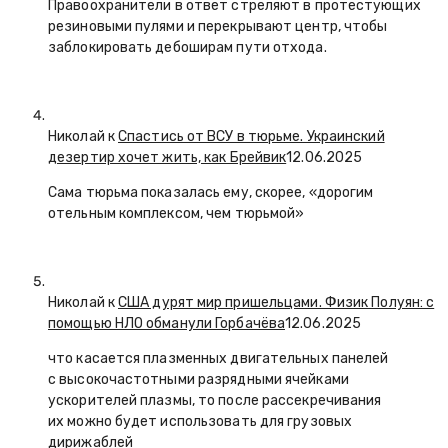
Правоохранители в ответ стреляют в протестующих
резиновыми пулями и перекрывают центр, чтобы
заблокировать дебоширам пути отхода.
Николай к
Спастись от ВСУ в тюрьме. Украинский
дезертир хочет жить, как Брейвик
12.06.2025
Сама тюрьма показалась ему, скорее, «дорогим
отельным комплексом, чем тюрьмой»
Николай к
США дурят мир пришельцами. Физик Полуян: с
помощью НЛО обманули Горбачёва
12.06.2025
что касается плазменных двигательных панелей
с высокочастотными разрядными ячейками
ускорителей плазмы, то после рассекречивания
их можно будет использовать для грузовых
дирижаблей