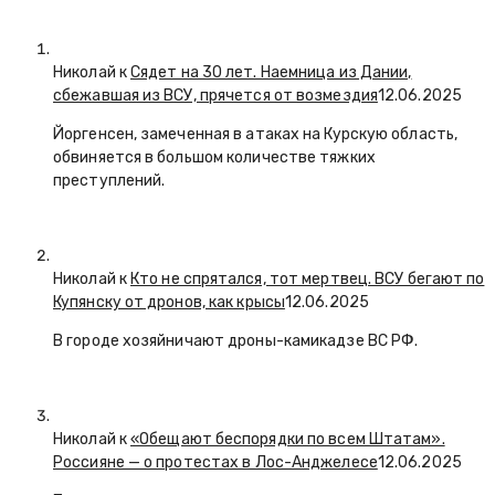
Николай к
Сядет на 30 лет. Наемница из Дании,
сбежавшая из ВСУ, прячется от возмездия
12.06.2025
Йоргенсен, замеченная в атаках на Курскую область,
обвиняется в большом количестве тяжких
преступлений.
Николай к
Кто не спрятался, тот мертвец. ВСУ бегают по
Купянску от дронов, как крысы
12.06.2025
В городе хозяйничают дроны-камикадзе ВС РФ.
Николай к
«Обещают беспорядки по всем Штатам».
Россияне — о протестах в Лос-Анджелесе
12.06.2025