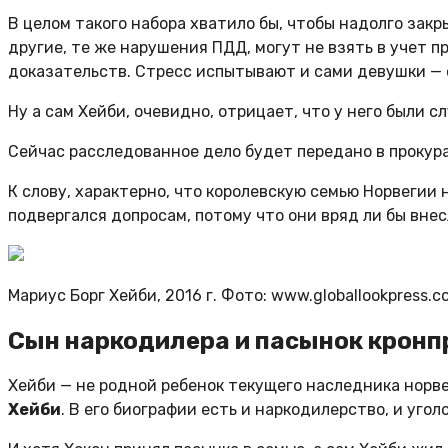
В целом такого набора хватило бы, чтобы надолго закр
другие, те же нарушения ПДД, могут не взять в учет 
доказательств. Стресс испытывают и сами девушки — 
Ну а сам Хейби, очевидно, отрицает, что у него были 
Сейчас расследованное дело будет передано в прокура
К слову, характерно, что королевскую семью Норвегии 
подвергался допросам, потому что они вряд ли бы вне
Мариус Борг Хейби, 2016 г. Фото: www.globallookpress.c
Сын наркодилера и пасынок кронп
Хейби — не родной ребенок текущего наследника норв
Хейби
. В его биографии есть и наркодилерство, и уго