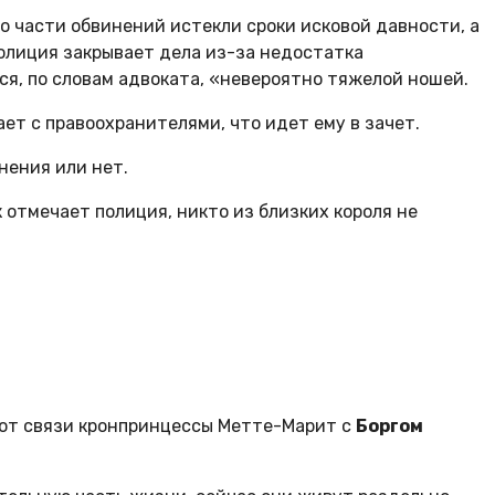
По части обвинений истекли сроки исковой давности, а
полиция закрывает дела из-за недостатка
ся, по словам адвоката, «невероятно тяжелой ношей.
ает с правоохранителями, что идет ему в зачет.
нения или нет.
к отмечает полиция, никто из близких короля не
у от связи кронпринцессы Метте-Марит с
Боргом