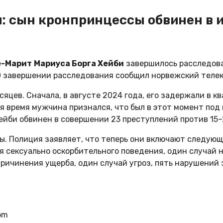
и: сын кронпринцессы обвинен в
е-Марит
Мариуса Борга Хейби
завершилось расследова
 О завершении расследования сообщил норвежский телек
цев. Сначала, в августе 2024 года, его задержали в к
я время мужчина признался, что был в этот момент под
ейби обвинен в совершении 23 преступлений против 15–
. Полиция заявляет, что теперь они включают следующ
ая сексуально оскорбительного поведения, один случай 
ричинения ущерба, один случай угроз, пять нарушений 
om