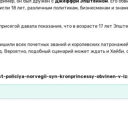
ример, он был дружен с
Джеффри Эпштейном
. Его об
игли 18 лет, различным политикам, бизнесменам и знам
присягой давала показания, что в возрасте 17 лет Эпште
лишили всех почетных званий и королевских патронажей.
д. Вероятно, подобный сценарий может ждать и Хейби, 
st-policiya-norvegii-syn-kronprincessy-obvinen-v-i