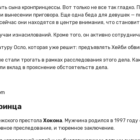
ыть сына кронпринцессы. Вот только не все так гладко. 
при вынесении приговора. Еще одна беда для девушек — 
сейчас они находятся в центре внимания, что становит
случаи изнасилований. Кроме того, он активно сотруднич
туру Осло, которая уже решит: предъявлять Хейби обви
не стали трогать в рамках расследования этого дела. Ка
сли вклад в прояснение обстоятельств дела.
om
ринца
ежского престола
Хокона
. Мужчина родился в 1997 год
ловное преследование, и тюремное заключение.