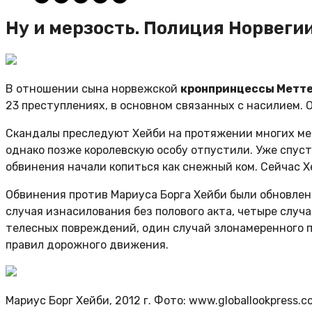
Ну и мерзость. Полиция Норвеги
В отношении сына норвежской
кронпринцессы Метт
23 преступлениях, в основном связанных с насилием.
Скандалы преследуют Хейби на протяжении многих меся
однако позже королевскую особу отпустили. Уже спуст
обвинения начали копиться как снежный ком. Сейчас Х
Обвинения против Мариуса Борга Хейби были обновлены
случая изнасилования без полового акта, четыре случ
телесных повреждений, один случай злонамеренного п
правил дорожного движения.
Мариус Борг Хейби, 2012 г. Фото: www.globallookpress.c