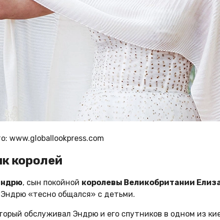
о: www.globallookpress.com
к королей
Эндрю
, сын покойной
королевы Великобритании Елиз
о Эндрю «тесно общался» с детьми.
оторый обслуживал Эндрю и его спутников в одном из кие