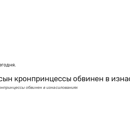
егодня.
 сын кронпринцессы обвинен в изн
онпринцессы обвинен в изнасилованиях