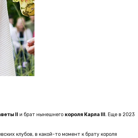
аветы
II
и брат нынешнего
короля Карла
III
. Еще в 2023
вских клубов, в какой-то момент к брату короля