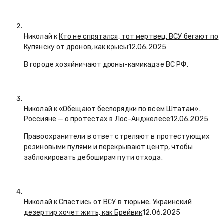
Николай к
Кто не спрятался, тот мертвец. ВСУ бегают по
Купянску от дронов, как крысы
12.06.2025
В городе хозяйничают дроны-камикадзе ВС РФ.
Николай к
«Обещают беспорядки по всем Штатам».
Россияне — о протестах в Лос-Анджелесе
12.06.2025
Правоохранители в ответ стреляют в протестующих
резиновыми пулями и перекрывают центр, чтобы
заблокировать дебоширам пути отхода.
Николай к
Спастись от ВСУ в тюрьме. Украинский
дезертир хочет жить, как Брейвик
12.06.2025