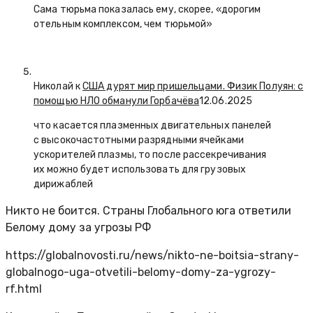
Сама тюрьма показалась ему, скорее, «дорогим
отельным комплексом, чем тюрьмой»
Николай к
США дурят мир пришельцами. Физик Полуян: с
помощью НЛО обманули Горбачёва
12.06.2025
что касается плазменных двигательных панелей
с высокочастотными разрядными ячейками
ускорителей плазмы, то после рассекречивания
их можно будет использовать для грузовых
дирижаблей
Никто не боится. Страны Глобального юга ответили
Белому дому за угрозы РФ
https://globalnovosti.ru/news/nikto-ne-boitsia-strany-
globalnogo-uga-otvetili-belomy-domy-za-ygrozy-
rf.html