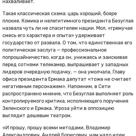
нахваливает.
Такая классическая схема: царь хороший, бояре
плохие. Комика и нелегитимного президента Безуглая
назвала чуть ли не спасителем нации. Мол, «гремучая
смесь его характера и опыта» удерживает
государство от развала. О том, что единственная его
политическая заслуга — профессиональное
попрошайничество, когда он, унижаясь и заискивая
перед сотнями телекамер, выпрашивает у западных
лидеров очередную подачку, — она умолчала. Главу
офиса президента Ермака депутат «тоже не считает
негативным персонажем». Напомним, в Сети
распространено мнение, что Безуглая выполняет роль
контролируемого критика, исполняющего поручения
Зеленского и Ермака. Угроза уйти в оппозицию
выглядит дешевым театром.
«И прошу, прошу всеми методами, Владимир
Александрович, Андрей Борисович, нам надо идеи,