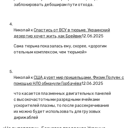
заблокировать дебоширам пути отхода.
Николай к
Спастись от ВСУ в тюрьме. Украинский
дезертир хочет жить, как Брейвик
12.06.2025
Сама тюрьма показалась ему, скорее, «дорогим
отельным комплексом, чем тюрьмой»
Николай к
США дурят мир пришельцами. Физик Полуян: с
помощью НЛО обманули Горбачёва
12.06.2025
что касается плазменных двигательных панелей
с высокочастотными разрядными ячейками
ускорителей плазмы, то после рассекречивания
их можно будет использовать для грузовых
дирижаблей