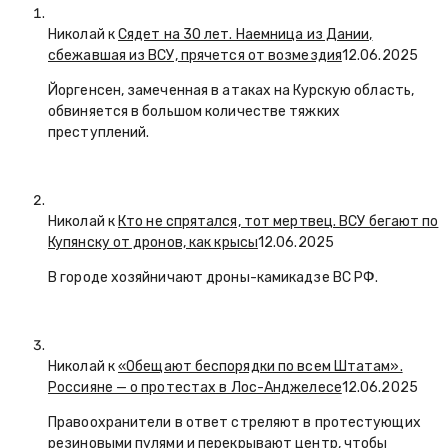
Николай к
Сядет на 30 лет. Наемница из Дании,
сбежавшая из ВСУ, прячется от возмездия
12.06.2025
Йоргенсен, замеченная в атаках на Курскую область,
обвиняется в большом количестве тяжких
преступлений.
Николай к
Кто не спрятался, тот мертвец. ВСУ бегают по
Купянску от дронов, как крысы
12.06.2025
В городе хозяйничают дроны-камикадзе ВС РФ.
Николай к
«Обещают беспорядки по всем Штатам».
Россияне — о протестах в Лос-Анджелесе
12.06.2025
Правоохранители в ответ стреляют в протестующих
резиновыми пулями и перекрывают центр, чтобы