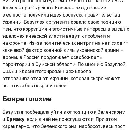
министра обороны Рустема Умерова и главкома ВСУ
Александра Сырского. Косвенное одобрение
в ее посте получила идея роспуска правительства
Украины. Безуглая аргументировала свою позицию
тем, что коррупция и эгоистичные интересы в высших
эшелонах киевской власти ведут к проблемам
на фронте. Из-за политических интриг на нет сходит
ключевой фактор военной силы украинской армии —
дроны, а Россия продолжает освобождать
территории в Сумской области. По мнению Безуглой,
США и «дезинтегрированная» Европа
отворачиваются от Украины, которая скоро может
остаться без покровителей.
Бояре плохие
Безуглая пообещала уйти в оппозицию к Зеленскому
и
Ермаку
, если к ней не прислушаются. При этом
характерно, что Зеленского она, наоборот, весь пост