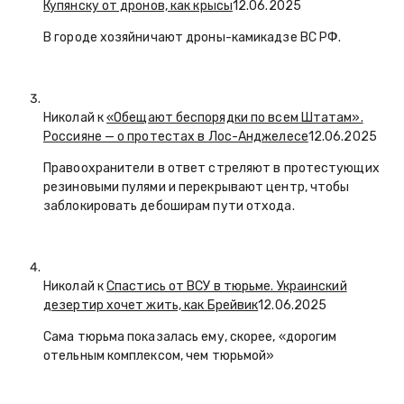
Купянску от дронов, как крысы
12.06.2025
В городе хозяйничают дроны-камикадзе ВС РФ.
Николай к
«Обещают беспорядки по всем Штатам».
Россияне — о протестах в Лос-Анджелесе
12.06.2025
Правоохранители в ответ стреляют в протестующих
резиновыми пулями и перекрывают центр, чтобы
заблокировать дебоширам пути отхода.
Николай к
Спастись от ВСУ в тюрьме. Украинский
дезертир хочет жить, как Брейвик
12.06.2025
Сама тюрьма показалась ему, скорее, «дорогим
отельным комплексом, чем тюрьмой»