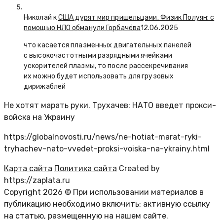
Николай к
США дурят мир пришельцами. Физик Полуян: с
помощью НЛО обманули Горбачёва
12.06.2025
что касается плазменных двигательных панелей
с высокочастотными разрядными ячейками
ускорителей плазмы, то после рассекречивания
их можно будет использовать для грузовых
дирижаблей
Не хотят марать руки. Трухачев: НАТО введет прокси-
войска на Украину
https://globalnovosti.ru/news/ne-hotiat-marat-ryki-
tryhachev-nato-vvedet-proksi-voiska-na-ykrainy.html
Карта сайта
Политика сайта
Created by
https://zaplata.ru
Copyright 2026 © При использовании материалов в
публикацию необходимо включить: активную ссылку
на статью, размещенную на нашем сайте.