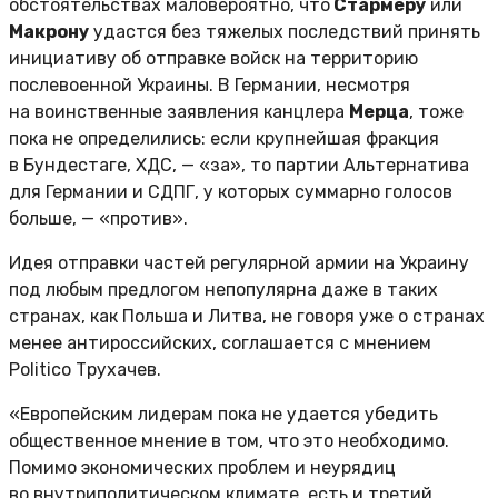
обстоятельствах маловероятно, что
Стармеру
или
Макрону
удастся без тяжелых последствий принять
инициативу об отправке войск на территорию
послевоенной Украины. В Германии, несмотря
на воинственные заявления канцлера
Мерца
, тоже
пока не определились: если крупнейшая фракция
в Бундестаге, ХДС, — «за», то партии Альтернатива
для Германии и СДПГ, у которых суммарно голосов
больше, — «против».
Идея отправки частей регулярной армии на Украину
под любым предлогом непопулярна даже в таких
странах, как Польша и Литва, не говоря уже о странах
менее антироссийских, соглашается с мнением
Politico Трухачев.
«Европейским лидерам пока не удается убедить
общественное мнение в том, что это необходимо.
Помимо экономических проблем и неурядиц
во внутриполитическом климате, есть и третий