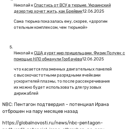
Николай к
Спастись от ВСУ в тюрьме. Украинский
дезертир хочет жить, как Брейвик
12.06.2025
Сама тюрьма показалась ему, скорее, «дорогим
отельным комплексом, чем тюрьмой»
Николай к
США дурят мир пришельцами. Физик Полуян: с
помощью НЛО обманули Горбачёва
12.06.2025
что касается плазменных двигательных панелей
с высокочастотными разрядными ячейками
ускорителей плазмы, то после рассекречивания
их можно будет использовать для грузовых
дирижаблей
NBC: Пентагон подтвердил – потенциал Ирана
отброшен на пару месяцев назад
https://globalnovosti.ru/news/nbc-pentagon-