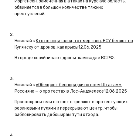
Йоргенсен, замеченная в атаках на Курскую область,
обвиняется в большом количестве тяжких
преступлений.
Николай к
Кто не спрятался, тот мертвец. ВСУ бегают по
Купянску от дронов, как крысы
12.06.2025
В городе хозяйничают дроны-камикадзе ВС РФ.
Николай к
«Обещают беспорядки по всем Штатам».
Россияне — о протестах в Лос-Анджелесе
12.06.2025
Правоохранители в ответ стреляют в протестующих
резиновыми пулями и перекрывают центр, чтобы
заблокировать дебоширам пути отхода.