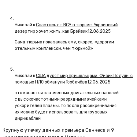
Николай к
Спастись от ВСУ в тюрьме. Украинский
дезертир хочет жить, как Брейвик
12.06.2025
Сама тюрьма показалась ему, скорее, «дорогим
отельным комплексом, чем тюрьмой»
Николай к
США дурят мир пришельцами. Физик Полуян: с
помощью НЛО обманули Горбачёва
12.06.2025
что касается плазменных двигательных панелей
с высокочастотными разрядными ячейками
ускорителей плазмы, то после рассекречивания
их можно будет использовать для грузовых
дирижаблей
Крупную утечку данных премьера Санчеса и 9