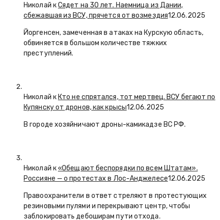
Николай к
Сядет на 30 лет. Наемница из Дании,
сбежавшая из ВСУ, прячется от возмездия
12.06.2025
Йоргенсен, замеченная в атаках на Курскую область,
обвиняется в большом количестве тяжких
преступлений.
Николай к
Кто не спрятался, тот мертвец. ВСУ бегают по
Купянску от дронов, как крысы
12.06.2025
В городе хозяйничают дроны-камикадзе ВС РФ.
Николай к
«Обещают беспорядки по всем Штатам».
Россияне — о протестах в Лос-Анджелесе
12.06.2025
Правоохранители в ответ стреляют в протестующих
резиновыми пулями и перекрывают центр, чтобы
заблокировать дебоширам пути отхода.