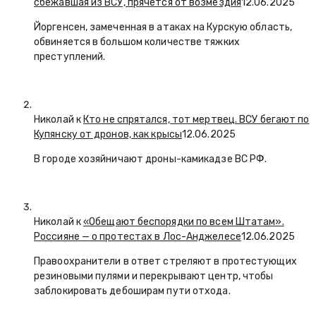
сбежавшая из ВСУ, прячется от возмездия
12.06.2025
Йоргенсен, замеченная в атаках на Курскую область,
обвиняется в большом количестве тяжких
преступлений.
Николай к
Кто не спрятался, тот мертвец. ВСУ бегают по
Купянску от дронов, как крысы
12.06.2025
В городе хозяйничают дроны-камикадзе ВС РФ.
Николай к
«Обещают беспорядки по всем Штатам».
Россияне — о протестах в Лос-Анджелесе
12.06.2025
Правоохранители в ответ стреляют в протестующих
резиновыми пулями и перекрывают центр, чтобы
заблокировать дебоширам пути отхода.