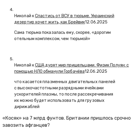
Николай к
Спастись от ВСУ в тюрьме. Украинский
дезертир хочет жить, как Брейвик
12.06.2025
Сама тюрьма показалась ему, скорее, «дорогим
отельным комплексом, чем тюрьмой»
Николай к
США дурят мир пришельцами. Физик Полуян: с
помощью НЛО обманули Горбачёва
12.06.2025
что касается плазменных двигательных панелей
с высокочастотными разрядными ячейками
ускорителей плазмы, то после рассекречивания
их можно будет использовать для грузовых
дирижаблей
«Косяк» на 7 млрд фунтов. Британии пришлось срочно
завозить афганцев?