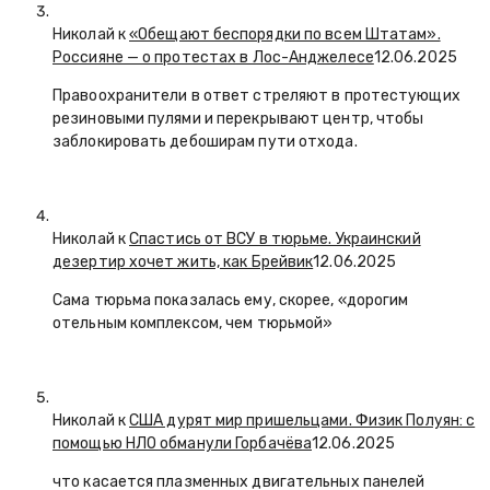
Николай к
«Обещают беспорядки по всем Штатам».
Россияне — о протестах в Лос-Анджелесе
12.06.2025
Правоохранители в ответ стреляют в протестующих
резиновыми пулями и перекрывают центр, чтобы
заблокировать дебоширам пути отхода.
Николай к
Спастись от ВСУ в тюрьме. Украинский
дезертир хочет жить, как Брейвик
12.06.2025
Сама тюрьма показалась ему, скорее, «дорогим
отельным комплексом, чем тюрьмой»
Николай к
США дурят мир пришельцами. Физик Полуян: с
помощью НЛО обманули Горбачёва
12.06.2025
что касается плазменных двигательных панелей