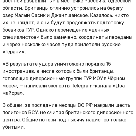
военной разведки ГУР в местечке Рассейка Одесской
области. Британцы отлично устроились на берегу
озер Малый Сасик и Джантшейское. Казалось, никто
их не найдет, а они будут продолжать подготовку
боевиков ГУР. Однако перемещение «ценных
специалистов» было замечено, координаты переданы,
и через несколько часов туда прилетели русские
«Герани».
«В результате удара уничтожено порядка 15
иностранцев, в числе которых были британцы,
готовящие диверсионные группы ГУР МОУ в Чёрном
море», — написали эксперты Telegram-канала «Два
майора».
В общем, за последние месяцы ВС РФ накрыли шесть
полигонов ВСУ, не считая британского диверсионного
центра. Общие потери под тысячу нацистов только
убитыми.