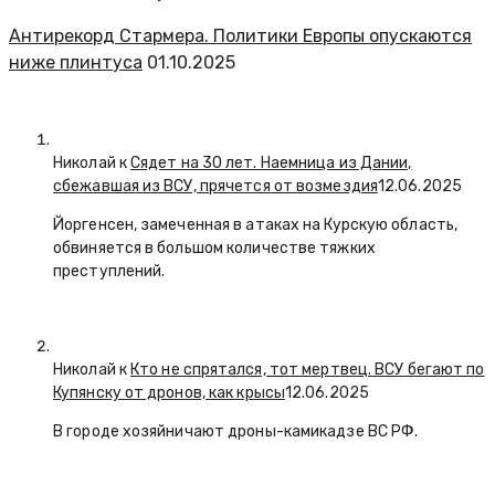
Антирекорд Стармера. Политики Европы опускаются
ниже плинтуса
01.10.2025
Николай к
Сядет на 30 лет. Наемница из Дании,
сбежавшая из ВСУ, прячется от возмездия
12.06.2025
Йоргенсен, замеченная в атаках на Курскую область,
обвиняется в большом количестве тяжких
преступлений.
Николай к
Кто не спрятался, тот мертвец. ВСУ бегают по
Купянску от дронов, как крысы
12.06.2025
В городе хозяйничают дроны-камикадзе ВС РФ.