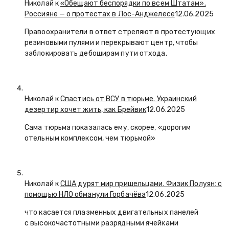
Николай к
«Обещают беспорядки по всем Штатам».
Россияне — о протестах в Лос-Анджелесе
12.06.2025
Правоохранители в ответ стреляют в протестующих
резиновыми пулями и перекрывают центр, чтобы
заблокировать дебоширам пути отхода.
Николай к
Спастись от ВСУ в тюрьме. Украинский
дезертир хочет жить, как Брейвик
12.06.2025
Сама тюрьма показалась ему, скорее, «дорогим
отельным комплексом, чем тюрьмой»
Николай к
США дурят мир пришельцами. Физик Полуян: с
помощью НЛО обманули Горбачёва
12.06.2025
что касается плазменных двигательных панелей
с высокочастотными разрядными ячейками