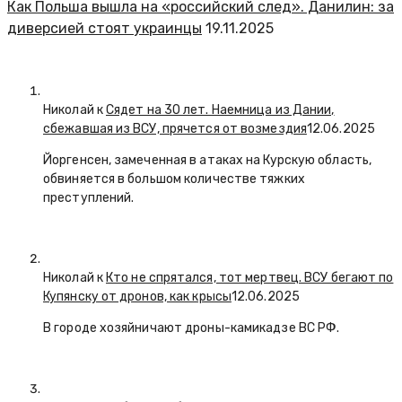
Как Польша вышла на «российский след». Данилин: за
диверсией стоят украинцы
19.11.2025
Николай к
Сядет на 30 лет. Наемница из Дании,
сбежавшая из ВСУ, прячется от возмездия
12.06.2025
Йоргенсен, замеченная в атаках на Курскую область,
обвиняется в большом количестве тяжких
преступлений.
Николай к
Кто не спрятался, тот мертвец. ВСУ бегают по
Купянску от дронов, как крысы
12.06.2025
В городе хозяйничают дроны-камикадзе ВС РФ.