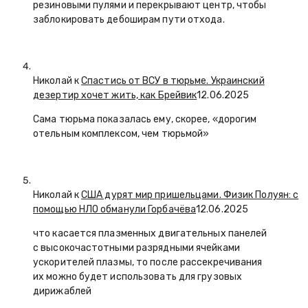
резиновыми пулями и перекрывают центр, чтобы
заблокировать дебоширам пути отхода.
Николай к
Спастись от ВСУ в тюрьме. Украинский
дезертир хочет жить, как Брейвик
12.06.2025
Сама тюрьма показалась ему, скорее, «дорогим
отельным комплексом, чем тюрьмой»
Николай к
США дурят мир пришельцами. Физик Полуян: с
помощью НЛО обманули Горбачёва
12.06.2025
что касается плазменных двигательных панелей
с высокочастотными разрядными ячейками
ускорителей плазмы, то после рассекречивания
их можно будет использовать для грузовых
дирижаблей