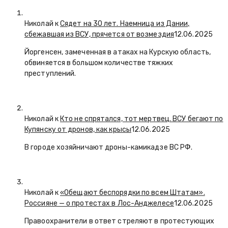
Николай к
Сядет на 30 лет. Наемница из Дании,
сбежавшая из ВСУ, прячется от возмездия
12.06.2025
Йоргенсен, замеченная в атаках на Курскую область,
обвиняется в большом количестве тяжких
преступлений.
Николай к
Кто не спрятался, тот мертвец. ВСУ бегают по
Купянску от дронов, как крысы
12.06.2025
В городе хозяйничают дроны-камикадзе ВС РФ.
Николай к
«Обещают беспорядки по всем Штатам».
Россияне — о протестах в Лос-Анджелесе
12.06.2025
Правоохранители в ответ стреляют в протестующих