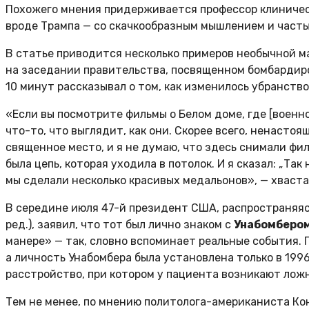
Похожего мнения придерживается профессор клиниче
вроде Трампа — со скачкообразным мышлением и часты
В статье приводится несколько примеров необычной ма
на заседании правительства, посвященном бомбардиро
10 минут рассказывал о том, как изменилось убранство
«Если вы посмотрите фильмы о Белом доме, где [военн
что-то, что выглядит, как они. Скорее всего, ненастоя
священное место, и я не думаю, что здесь снимали фил
была цепь, которая уходила в потолок. И я сказал: „Так
мы сделали несколько красивых медальонов», — хваста
В середине июля 47-й президент США, распространяяс
ред.), заявил, что тот был лично знаком с
Унабомбером
манере» — так, словно вспоминает реальные события. Пр
а личность Унабомбера была установлена только в 1996
расстройство, при котором у пациента возникают лож
Тем не менее, по мнению политолога-американиста Ко