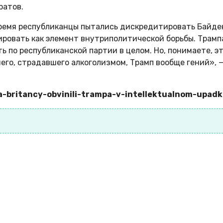
ратов.
время республиканцы пытались дискредитировать Байдена
ировать как элемент внутриполитической борьбы. Трамп
 по республиканской партии в целом. Но, понимаете, эт
его, страдавшего алкоголизмом, Трамп вообще гений», 
ma-britancy-obvinili-trampa-v-intellektualnom-upad