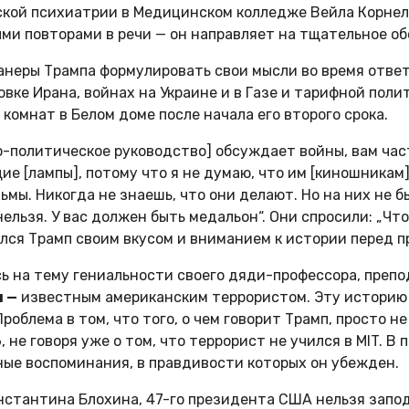
ской психиатрии в Медицинском колледже Вейла Корне
ми повторами в речи — он направляет на тщательное о
неры Трампа формулировать свои мысли во время ответо
вке Ирана, войнах на Украине и в Газе и тарифной пол
 комнат в Белом доме после начала его второго срока.
о-политическое руководство] обсуждает войны, вам час
щие [лампы], потому что я не думаю, что им [киношникам
ьмы. Никогда не знаешь, что они делают. Но на них не б
 нельзя. У вас должен быть медальон“. Они спросили: „Что
лся Трамп своим вкусом и вниманием к истории перед п
ь на тему гениальности своего дяди-профессора, препо
 —
известным американским террористом. Эту историю 
облема в том, что того, о чем говорит Трамп, просто не
, не говоря уже о том, что террорист не учился в MIT. 
ные воспоминания, в правдивости которых он убежден.
нстантина Блохина, 47-го президента США нельзя запо