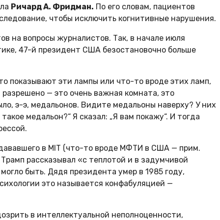
лла
Ричард А. Фридман.
По его словам, пациентов
бследование, чтобы исключить когнитивные нарушения.
в на вопросы журналистов. Так, в начале июля
итике, 47-й президент США безостановочно больше
то показывают эти лампы или что-то вроде этих ламп,
] разрешено — это очень важная комната, это
ыло, э-э, медальонов. Видите медальоны наверху? У них
 такое медальон?“ Я сказал: „Я вам покажу“. И тогда
рессой.
дававшего в MIT (что-то вроде МФТИ в США — прим.
Трамп рассказывал «с теплотой и в задумчивой
 могло быть. Дядя президента умер в 1985 году,
В психологии это называется конфабуляцией —
дозрить в интеллектуальной неполноценности,