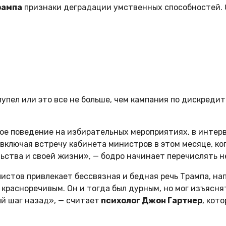
рампа
признаки деградации умственных способностей. О
пел или это все не больше, чем кампания по дискредита
е поведение на избирательных мероприятиях, в интерв
ключая встречу кабинета министров в этом месяце, ког
льства и своей жизни», — бодро начинает перечислять 
листов привлекает бессвязная и бедная речь Трампа, н
ь красноречивым. Он и тогда был дурным, но мог изъясн
й шаг назад», — считает
психолог Джон Гартнер
, кот