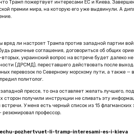
что Трамп пожертвует интересами ЕС и Киева. Заверше
кой премии мира, на которую его уже выдвинули. А дип
ение.
ы вряд ли настроят Трампа против западной партии вой
удь рамочные соглашения, договориться об общих ориен
-вторых, украинский вопрос на встрече будет далеко не
ьности (ДРСМД), переставшего действовать после выход
ных перевозок по Северному морскому пути, а также —
упредил политолог.
западной прессе, то она оставляет желать лучшего, п
х сторон получили инструкции не сливать эту информац
 встречи. У меня есть черный список из 15 флагманских
 — резюмировал профессор.
trechu-pozhertvuet-li-tramp-interesami-es-i-kieva