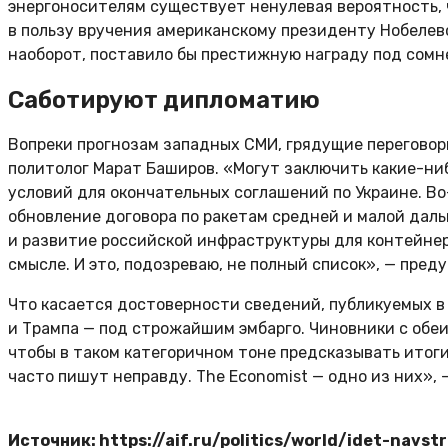
энергоносителям существует ненулевая вероятность, 
в пользу вручения американскому президенту Нобелевс
наоборот, поставило бы престижную награду под сомн
Саботируют дипломатию
Вопреки прогнозам западных СМИ, грядущие переговор
политолог Марат Баширов. «Могут заключить какие-ниб
условий для окончательных соглашений по Украине. Во
обновление договора по ракетам средней и малой дал
и развитие российской инфраструктуры для контейнер
смысле. И это, подозреваю, не полный список», — пред
Что касается достоверности сведений, публикуемых в 
и Трампа — под строжайшим эмбарго. Чиновники с обеи
чтобы в таком категоричном тоне предсказывать итоги
часто пишут неправду. The Economist — одно из них»,
Источник: https://aif.ru/politics/world/idet-navs