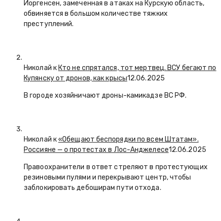
Йоргенсен, замеченная в атаках на Курскую область,
обвиняется в большом количестве тяжких
преступлений.
Николай к
Кто не спрятался, тот мертвец. ВСУ бегают по
Купянску от дронов, как крысы
12.06.2025
В городе хозяйничают дроны-камикадзе ВС РФ.
Николай к
«Обещают беспорядки по всем Штатам».
Россияне — о протестах в Лос-Анджелесе
12.06.2025
Правоохранители в ответ стреляют в протестующих
резиновыми пулями и перекрывают центр, чтобы
заблокировать дебоширам пути отхода.