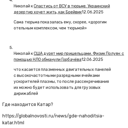
Николай к
Спастись от ВСУ в тюрьме. Украинский
дезертир хочет жить, как Брейвик
12.06.2025
Сама тюрьма показалась ему, скорее, «дорогим
отельным комплексом, чем тюрьмой»
Николай к
США дурят мир пришельцами. Физик Полуян: с
помощью НЛО обманули Горбачёва
12.06.2025
что касается плазменных двигательных панелей
с высокочастотными разрядными ячейками
ускорителей плазмы, то после рассекречивания
их можно будет использовать для грузовых
дирижаблей
Где находится Катар?
https://globalnovosti.ru/news/gde-nahoditsia-
katar.html