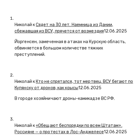
Николай к
Сядет на 30 лет. Наемница из Дании,
сбежавшая из ВСУ, прячется от возмездия
12.06.2025
Йоргенсен, замеченная в атаках на Курскую область,
обвиняется в большом количестве тяжких
преступлений.
Николай к
Кто не спрятался, тот мертвец. ВСУ бегают по
Купянску от дронов, как крысы
12.06.2025
В городе хозяйничают дроны-камикадзе ВС РФ.
Николай к
«Обещают беспорядки по всем Штатам».
Россияне — о протестах в Лос-Анджелесе
12.06.2025