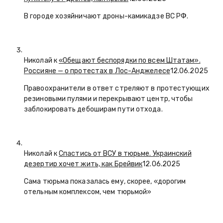
В городе хозяйничают дроны-камикадзе ВС РФ.
Николай к
«Обещают беспорядки по всем Штатам».
Россияне — о протестах в Лос-Анджелесе
12.06.2025
Правоохранители в ответ стреляют в протестующих
резиновыми пулями и перекрывают центр, чтобы
заблокировать дебоширам пути отхода.
Николай к
Спастись от ВСУ в тюрьме. Украинский
дезертир хочет жить, как Брейвик
12.06.2025
Сама тюрьма показалась ему, скорее, «дорогим
отельным комплексом, чем тюрьмой»