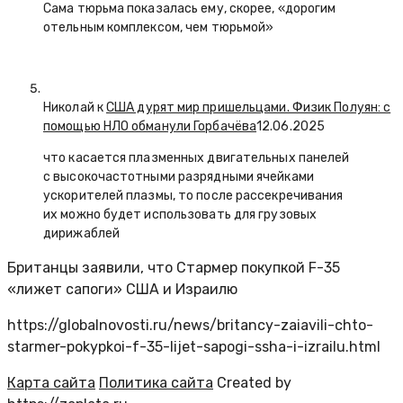
Сама тюрьма показалась ему, скорее, «дорогим
отельным комплексом, чем тюрьмой»
Николай к
США дурят мир пришельцами. Физик Полуян: с
помощью НЛО обманули Горбачёва
12.06.2025
что касается плазменных двигательных панелей
с высокочастотными разрядными ячейками
ускорителей плазмы, то после рассекречивания
их можно будет использовать для грузовых
дирижаблей
Британцы заявили, что Стармер покупкой F-35
«лижет сапоги» США и Израилю
https://globalnovosti.ru/news/britancy-zaiavili-chto-
starmer-pokypkoi-f-35-lijet-sapogi-ssha-i-izrailu.html
Карта сайта
Политика сайта
Created by