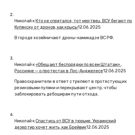
Николай к
Кто не спрятался, тот мертвец. ВСУ бегают по
Купянску от дронов, как крысы
12.06.2025
В городе хозяйничают дроны-камикадзе ВС РФ.
Николай к
«Обещают беспорядки по всем Штатам».
Россияне — о протестах в Лос-Анджелесе
12.06.2025
Правоохранители в ответ стреляют в протестующих
резиновыми пулями и перекрывают центр, чтобы
заблокировать дебоширам пути отхода.
Николай к
Спастись от ВСУ в тюрьме. Украинский
дезертир хочет жить, как Брейвик
12.06.2025