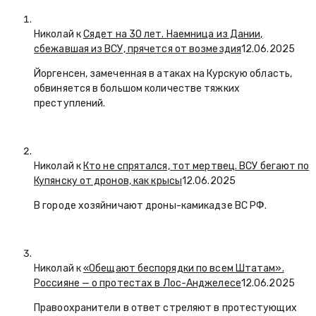
Николай к
Сядет на 30 лет. Наемница из Дании,
сбежавшая из ВСУ, прячется от возмездия
12.06.2025
Йоргенсен, замеченная в атаках на Курскую область,
обвиняется в большом количестве тяжких
преступлений.
Николай к
Кто не спрятался, тот мертвец. ВСУ бегают по
Купянску от дронов, как крысы
12.06.2025
В городе хозяйничают дроны-камикадзе ВС РФ.
Николай к
«Обещают беспорядки по всем Штатам».
Россияне — о протестах в Лос-Анджелесе
12.06.2025
Правоохранители в ответ стреляют в протестующих