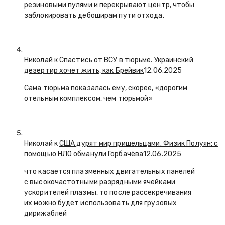
резиновыми пулями и перекрывают центр, чтобы
заблокировать дебоширам пути отхода.
Николай к
Спастись от ВСУ в тюрьме. Украинский
дезертир хочет жить, как Брейвик
12.06.2025
Сама тюрьма показалась ему, скорее, «дорогим
отельным комплексом, чем тюрьмой»
Николай к
США дурят мир пришельцами. Физик Полуян: с
помощью НЛО обманули Горбачёва
12.06.2025
что касается плазменных двигательных панелей
с высокочастотными разрядными ячейками
ускорителей плазмы, то после рассекречивания
их можно будет использовать для грузовых
дирижаблей