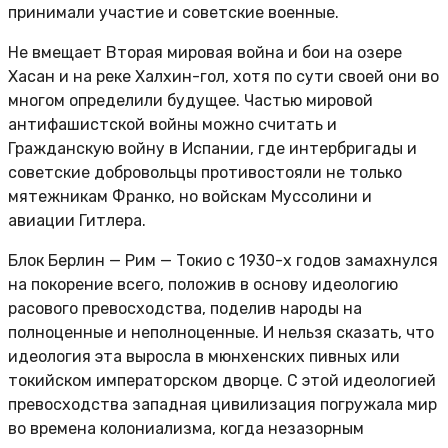
принимали участие и советские военные.
Не вмещает Вторая мировая война и бои на озере
Хасан и на реке Халхин-гол, хотя по сути своей они во
многом определили будущее. Частью мировой
антифашистской войны можно считать и
Гражданскую войну в Испании, где интербригады и
советские добровольцы противостояли не только
мятежникам Франко, но войскам Муссолини и
авиации Гитлера.
Блок Берлин — Рим — Токио с 1930-х годов замахнулся
на покорение всего, положив в основу идеологию
расового превосходства, поделив народы на
полноценные и неполноценные. И нельзя сказать, что
идеология эта выросла в мюнхенских пивных или
токийском императорском дворце. С этой идеологией
превосходства западная цивилизация погружала мир
во времена колониализма, когда незазорным