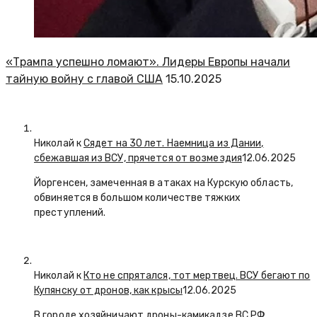
«Трампа успешно ломают». Лидеры Европы начали
тайную войну с главой США
15.10.2025
Николай к
Сядет на 30 лет. Наемница из Дании,
сбежавшая из ВСУ, прячется от возмездия
12.06.2025
Йоргенсен, замеченная в атаках на Курскую область,
обвиняется в большом количестве тяжких
преступлений.
Николай к
Кто не спрятался, тот мертвец. ВСУ бегают по
Купянску от дронов, как крысы
12.06.2025
В городе хозяйничают дроны-камикадзе ВС РФ.