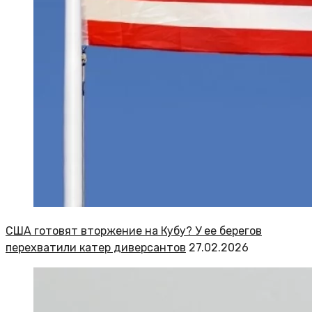
США готовят вторжение на Кубу? У ее берегов
перехватили катер диверсантов
27.02.2026