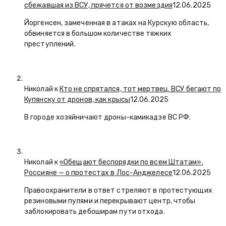
сбежавшая из ВСУ, прячется от возмездия
12.06.2025
Йоргенсен, замеченная в атаках на Курскую область,
обвиняется в большом количестве тяжких
преступлений.
Николай к
Кто не спрятался, тот мертвец. ВСУ бегают по
Купянску от дронов, как крысы
12.06.2025
В городе хозяйничают дроны-камикадзе ВС РФ.
Николай к
«Обещают беспорядки по всем Штатам».
Россияне — о протестах в Лос-Анджелесе
12.06.2025
Правоохранители в ответ стреляют в протестующих
резиновыми пулями и перекрывают центр, чтобы
заблокировать дебоширам пути отхода.