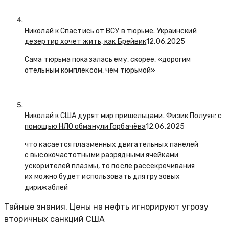
Николай к
Спастись от ВСУ в тюрьме. Украинский
дезертир хочет жить, как Брейвик
12.06.2025
Сама тюрьма показалась ему, скорее, «дорогим
отельным комплексом, чем тюрьмой»
Николай к
США дурят мир пришельцами. Физик Полуян: с
помощью НЛО обманули Горбачёва
12.06.2025
что касается плазменных двигательных панелей
с высокочастотными разрядными ячейками
ускорителей плазмы, то после рассекречивания
их можно будет использовать для грузовых
дирижаблей
Тайные знания. Цены на нефть игнорируют угрозу
вторичных санкций США