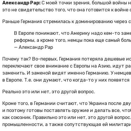
Александр Рар:
С моей точки зрения, большой войны н
это не свидетельство того, что она готовится к войне
Раньше Германия стремилась к доминированию через с
В Европе понимают, что Америку надо кем-то зам
реформы, а кроме того, немцы пока еще самый бол
— Александр Рар
Почему так? Во-первых, Германия потеряла дешевые и
переключают свое внимание с Европы на Азию, идут ра
заменить. И заменой видят именно Германию. У немце
в Европе. Т.е. они думают, что когда-то у них появят
Реально это или нет, это другой вопрос.
Кроме того, в Германии считают, что Украина после дв
и поэтому готовы поставлять оружие и делать все, чтоб
как союзник. Правильно это или нет, это другой вопро
промышленности, а также сопутствующая ей милитар