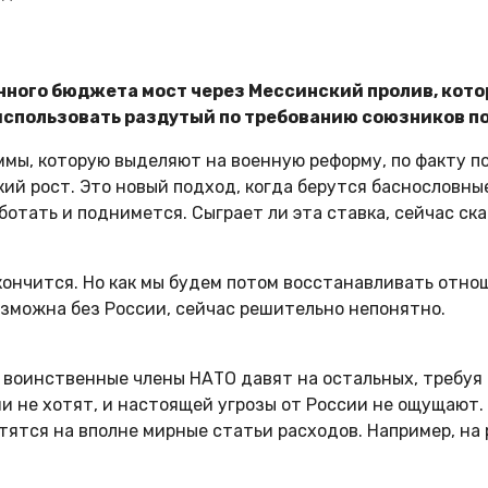
енного бюджета мост через Мессинский пролив, кот
использовать раздутый по требованию союзников п
уммы, которую выделяют на военную реформу, по факту 
й рост. Это новый подход, когда берутся баснословные
ботать и поднимется. Сыграет ли эта ставка, сейчас ска
акончится. Но как мы будем потом восстанавливать отн
озможна без России, сейчас решительно непонятно.
е воинственные члены НАТО давят на остальных, требуя
они не хотят, и настоящей угрозы от России не ощущаю
тятся на вполне мирные статьи расходов. Например, на