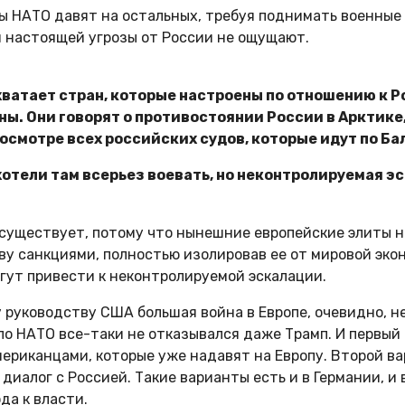
ы НАТО давят на остальных, требуя поднимать военные 
 и настоящей угрозы от России не ощущают.
е хватает стран, которые настроены по отношению к 
. Они говорят о противостоянии России в Арктике, 
осмотре всех российских судов, которые идут по Ба
 хотели там всерьез воевать, но неконтролируемая 
 существует, потому что нынешние европейские элиты на
ву санкциями, полностью изолировав ее от мировой эко
огут привести к неконтролируемой эскалации.
ководству США большая война в Европе, очевидно, не 
по НАТО все-таки не отказывался даже Трамп. И первый
ериканцами, которые уже надавят на Европу. Второй ва
иалог с Россией. Такие варианты есть и в Германии, и в
да к власти.