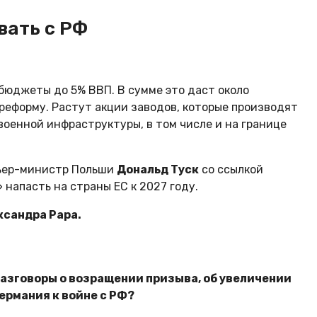
вать с РФ
бюджеты до 5% ВВП. В сумме это даст около
реформу. Растут акции заводов, которые производят
военной инфраструктуры, в том числе и на границе
емьер-министр Польши
Дональд Туск
со ссылкой
 напасть на страны ЕС к 2027 году.
ксандра Рара.
 разговоры о возращении призыва, об увеличении
Германия к войне с РФ?