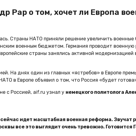
р Рар о том, хочет ли Европа вое
ась. Страны НАТО приняли решение увеличить военные 
канским военным бюджетом. Германия проводит военную 
. Европейские страны занялись активной модернизацией 
сией. На днях один из главных «ястребов» в Европе пр
АТО в Европе объявил о том, что Россия «будет готова»
е с Россией, aif.ru узнал у
немецкого политолога Але
нии сейчас идет масштабная военная реформа. Звучат
Москвы все это выглядит очень тревожно. Готовится 