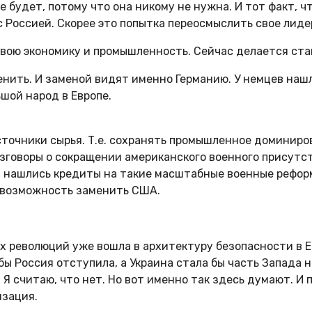
е будет, потому что она никому не нужна. И тот факт, 
 с Россией. Скорее это попытка переосмыслить свое лиде
вою экономику и промышленность. Сейчас делается ста
енить. И заменой видят именно Германию. У немцев на
ьшой народ в Европе.
сточники сырья. Т.е. сохранять промышленное доминиро
зговоры о сокращении американского военного присутст
в нашлись кредиты на такие масштабные военные реформ
ся возможность заменить США.
ух революций уже вошла в архитектуру безопасности в Е
ы Россия отступила, а Украина стала бы часть Запада не
с. Я считаю, что нет. Но вот именно так здесь думают.
изация.