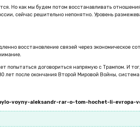
ится. Но как мы будем потом восстанавливать отношения
оссии, сейчас решительно непонятно. Уровень размеже
едленно восстановление связей через экономическое сот
нимание.
ожет попытаться договориться напрямую с Трампом. И то
80 лет после окончания Второй Мировой Войны, система
e-bylo-voyny-aleksandr-rar-o-tom-hochet-li-evropa-v