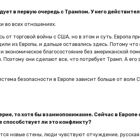
едует в первую очередь с Трампом. У него действите
ки во всех отношениях.
сь от торговой войны с США, но в этом и суть. Европа п
дили из Европы, и дальше оставались здесь. Потому что
 и экономическое благосостояние без американской пом
. Поэтому они сделают все, что потребует Трамп. А его
истема безопасности в Европе зависит больше от воли С
верие, то хотя бы взаимопонимание. Сейчас в Европе
е способствует ли это конфликту?
яются новые стены, люди чувствуют отчуждение, русская