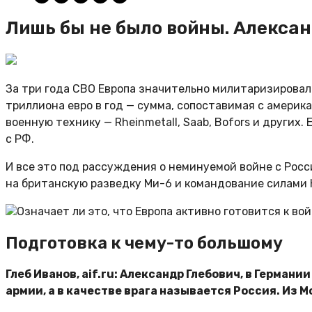
Лишь бы не было войны. Александ
За три года СВО Европа значительно милитаризировал
триллиона евро в год — сумма, сопоставимая с амери
военную технику — Rheinmetall, Saab, Bofors и других
с РФ.
И все это под рассуждения о неминуемой войне с Рос
на британскую разведку Ми-6 и командование силами Н
Означает ли это, что Европа активно готовится к войн
Подготовка к чему-то большому
Глеб Иванов, aif.ru: Александр Глебович, в Герма
армии, а в качестве врага называется Россия. Из 