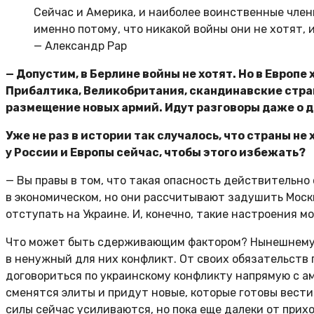
Сейчас и Америка, и наиболее воинственные член
именно потому, что никакой войны они не хотят,
— Александр Рар
— Допустим, в Берлине войны не хотят. Но в Европ
Прибалтика, Великобритания, скандинавские страны
размещение новых армий. Идут разговоры даже о д
Уже не раз в истории так случалось, что страны не
у России и Европы сейчас, чтобы этого избежать?
— Вы правы в том, что такая опасность действительно
в экономическом, но они рассчитывают задушить Моск
отступать на Украине. И, конечно, такие настроения м
Что может быть сдерживающим фактором? Нынешнему ру
в ненужный для них конфликт. От своих обязательств 
договориться по украинскому конфликту напрямую с ам
сменятся элиты и придут новые, которые готовы вести д
силы сейчас усиливаются, но пока еще далеки от прихо