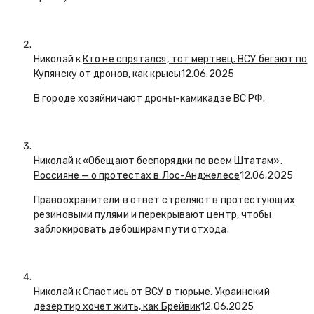
Николай к
Кто не спрятался, тот мертвец. ВСУ бегают по
Купянску от дронов, как крысы
12.06.2025
В городе хозяйничают дроны-камикадзе ВС РФ.
Николай к
«Обещают беспорядки по всем Штатам».
Россияне — о протестах в Лос-Анджелесе
12.06.2025
Правоохранители в ответ стреляют в протестующих
резиновыми пулями и перекрывают центр, чтобы
заблокировать дебоширам пути отхода.
Николай к
Спастись от ВСУ в тюрьме. Украинский
дезертир хочет жить, как Брейвик
12.06.2025