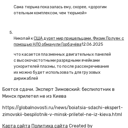
Сама тюрьма показалась ему, скорее, «дорогим
отельным комплексом, чем тюрьмой»
Николай к
США дурят мир пришельцами. Физик Полуян: с
помощью НЛО обманули Горбачёва
12.06.2025
что касается плазменных двигательных панелей
с высокочастотными разрядными ячейками
ускорителей плазмы, то после рассекречивания
их можно будет использовать для грузовых
дирижаблей
Боятся сдачи. Эксперт Зимовский: беспилотник в
Минск прилетел не из Киева
https://globalnovosti.ru/news/boiatsia-sdachi-ekspert-
zimovskii-bespilotnik-v-minsk-priletel-ne-iz-kieva.html
Карта сайта
Политика сайта
Created by